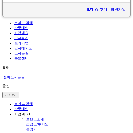
ID/PW 찾기
|
회원가입
트리븐 김해
방문예약
사업개요
입지환경
프리미엄
단지배치도
오시는길
홍보센터
울산
찾아오시는길
울산
CLOSE
트리븐 김해
방문예약
사업개요
+
브랜드소개
조감도/투시도
분양가