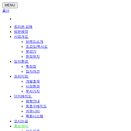
MENU
울산
트리븐 김해
방문예약
사업개요
브랜드소개
조감도/투시도
분양가
현장위치
입지환경
특장점
입지여건
프리미엄
개발호재
시장환경
투자가치
단지배치도
평형안내
동호수배치도
커뮤니티
특화시스템
오시는길
홍보센터