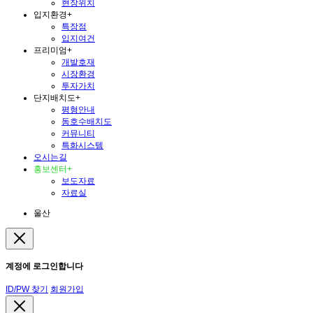
현장위치
입지환경
+
특장점
입지여건
프리미엄
+
개발호재
시장환경
투자가치
단지배치도
+
평형안내
동호수배치도
커뮤니티
특화시스템
오시는길
홍보센터
+
보도자료
자료실
울산
계정에 로그인합니다
ID/PW 찾기
회원가입