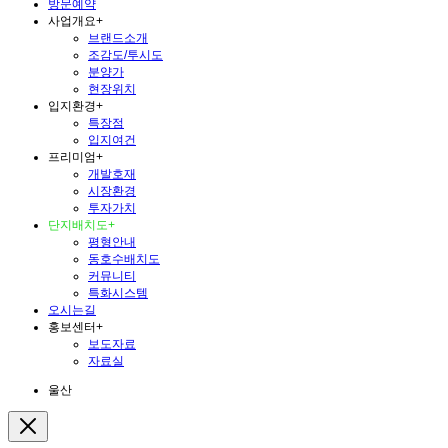
방문예약
사업개요
+
브랜드소개
조감도/투시도
분양가
현장위치
입지환경
+
특장점
입지여건
프리미엄
+
개발호재
시장환경
투자가치
단지배치도
+
평형안내
동호수배치도
커뮤니티
특화시스템
오시는길
홍보센터
+
보도자료
자료실
울산