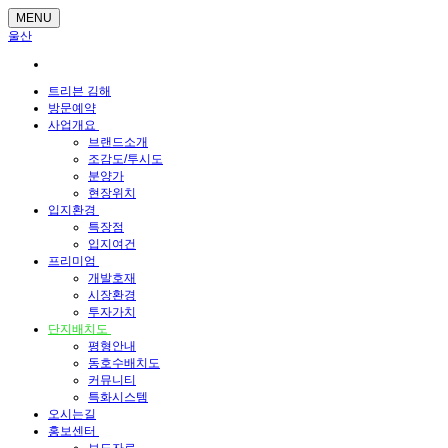
MENU
울산
트리븐 김해
방문예약
사업개요
브랜드소개
조감도/투시도
분양가
현장위치
입지환경
특장점
입지여건
프리미엄
개발호재
시장환경
투자가치
단지배치도
평형안내
동호수배치도
커뮤니티
특화시스템
오시는길
홍보센터